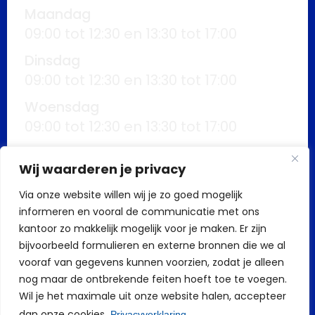
Maandag
09:00 tot 12:30 en 13:30 tot 17:00
Dinsdag
09:00 tot 12:30 en 13:30 tot 17:00
Woensdag
09:00 tot 12:30 en 13:30 tot 17:00
Donderdag
Wij waarderen je privacy
09:00 tot 12:30 en 13:30 tot 17:00
Via onze website willen wij je zo goed mogelijk
Vrijdag
informeren en vooral de communicatie met ons
09:00 tot 12:30 en 13:30 tot 17:00
kantoor zo makkelijk mogelijk voor je maken. Er zijn
Buiten kantoortijden mogelijk op
bijvoorbeeld formulieren en externe bronnen die we al
vooraf van gegevens kunnen voorzien, zodat je alleen
afspraak
nog maar de ontbrekende feiten hoeft toe te voegen.
Wil je het maximale uit onze website halen, accepteer
dan onze cookies.
Privacyverklaring