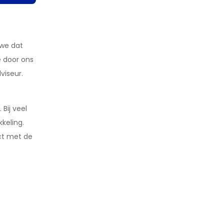
 we dat
e door ons
viseur.
Bij veel
keling.
ct met de