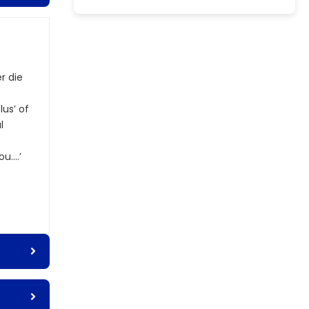
r die
us’ of
l
ou….’