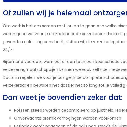
Of zullen wij je helemaal ontzorge
Ons werk is het om samen met jou na te gaan aan welke eise
weten gaan we voor je op zoek naar de verzekeraar die in dit
gevonden oplossing eens bent, sluiten wij die verzekering daar 
24/7
Bijkomend voordeel: wanneer er dan toch een keer schade zou o
verzekeringmaatschappijen kennen we vaak zelfs de medewerker
Daarom regelen we voor je ook gelijk de complete schadeaan
verzekeraar en bewaken het dossier net zo lang tot je volledig
Dan weet je bovendien zeker dat:
Polissen steeds worden gecontroleerd op juistheid. Ieder
Onverwachte premieverhogingen worden voorkomen
Periodiek wordt nagegaan of de polis nog steeds de juist