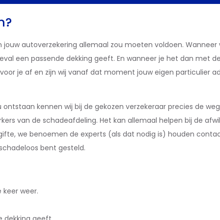
n?
n jouw autoverzekering allemaal zou moeten voldoen. Wanneer
 geval een passende dekking geeft. En wanneer je het dan met d
voor je af en zijn wij vanaf dat moment jouw eigen particulier ad
ntstaan kennen wij bij de gekozen verzekeraar precies de weg. 
s van de schadeafdeling. Het kan allemaal helpen bij de afwik
gifte, we benoemen de experts (als dat nodig is) houden conta
 schadeloos bent gesteld.
e keer weer.
e dekking geeft