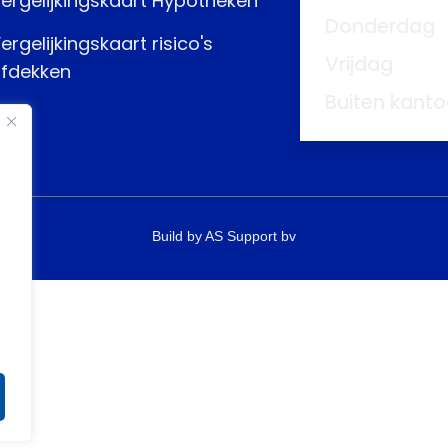
ergelijkingskaart Hypotheken
Donderdag
ergelijkingskaart risico's
Vrijdag
fdekken
Buiten kanto
Build by AS Support bv