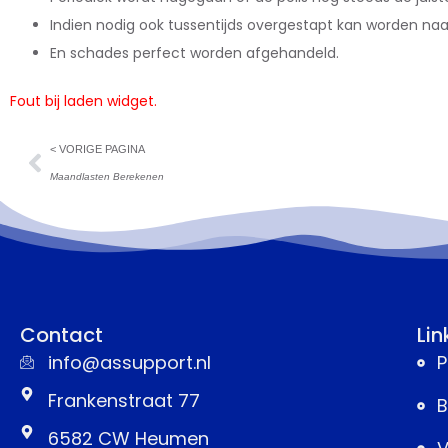
Indien nodig ook tussentijds overgestapt kan worden na
En schades perfect worden afgehandeld.
Fout bij laden widget.
< VORIGE PAGINA
Maandlasten Berekenen
Contact
Lin
info@assupport.nl
P
Frankenstraat 77
B
6582 CW Heumen