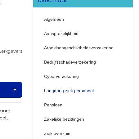
Direct naar
.
Algemeen
Aansprakelijkheid
Arbeidsongeschiktheidsverzekering
werkgevers
Bedrijfsschadeverzekering
Cyberverzekering
Langdurig ziek personeel
Pensioen
 maar
peelt
Zakelijke bezittingen
Ziekteverzuim