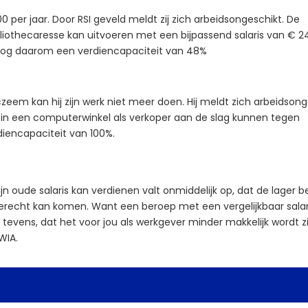
er jaar. Door RSI geveld meldt zij zich arbeidsongeschikt. De
bibliothecaresse kan uitvoeren met een bijpassend salaris van € 2
 nog daarom een verdiencapaciteit van 48%
zeem kan hij zijn werk niet meer doen. Hij meldt zich arbeidsong
in een computerwinkel als verkoper aan de slag kunnen tegen
diencapaciteit van 100%.
n oude salaris kan verdienen valt onmiddelijk op, dat de lager b
terecht kan komen. Want een beroep met een vergelijkbaar salari
 tevens, dat het voor jou als werkgever minder makkelijk wordt z
WIA.