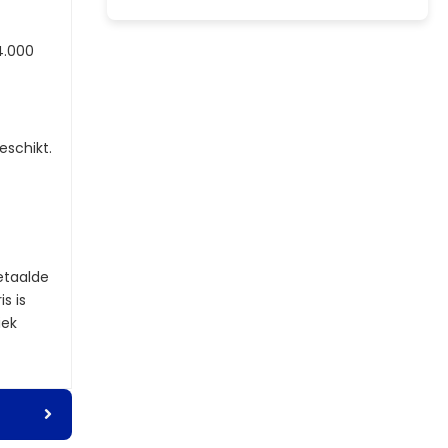
4.000
eschikt.
etaalde
s is
iek