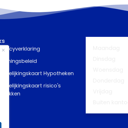
ks
Maandag
rivacyverklaring
Dinsdag
eloningsbeleid
Woensdag
ergelijkingskaart Hypotheken
Donderdag
ergelijkingskaart risico's
Vrijdag
fdekken
Buiten kanto