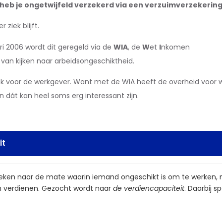
 heb je ongetwijfeld verzekerd via een verzuimverzekering
ziek blijft.
i 2006 wordt dit geregeld via de
WIA
, de
W
et
I
nkomen
van kijken naar arbeidsongeschiktheid.
k voor de werkgever. Want met de WIA heeft de overheid voor 
n dát kan heel soms erg interessant zijn.
it
keken naar de mate waarin iemand ongeschikt is om te werken,
n verdienen. Gezocht wordt naar
de verdiencapaciteit
. Daarbij s