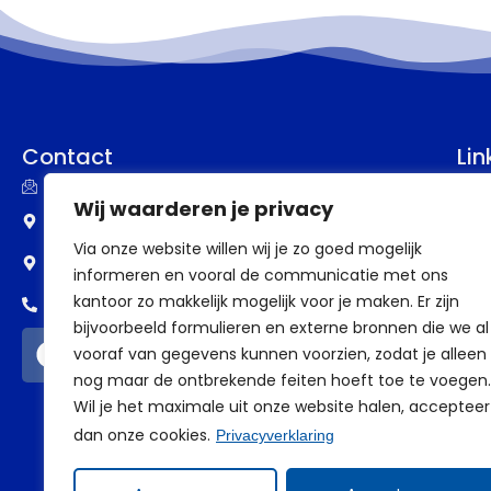
Contact
Lin
info@assupport.nl
P
Wij waarderen je privacy
Frankenstraat 77
B
Via onze website willen wij je zo goed mogelijk
6582 CW Heumen
informeren en vooral de communicatie met ons
V
kantoor zo makkelijk mogelijk voor je maken. Er zijn
0318 - 388 69 98
V
bijvoorbeeld formulieren en externe bronnen die we al
vooraf van gegevens kunnen voorzien, zodat je alleen
a
nog maar de ontbrekende feiten hoeft toe te voegen.
Wil je het maximale uit onze website halen, accepteer
dan onze cookies.
Privacyverklaring