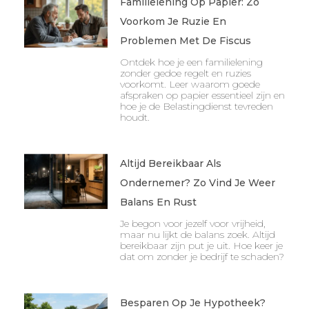
Familielening Op Papier: Zo
Voorkom Je Ruzie En
Problemen Met De Fiscus
Ontdek hoe je een familielening
zonder gedoe regelt en ruzies
voorkomt. Leer waarom goede
afspraken op papier essentieel zijn en
hoe je de Belastingdienst tevreden
houdt.
Altijd Bereikbaar Als
Ondernemer? Zo Vind Je Weer
Balans En Rust
Je begon voor jezelf voor vrijheid,
maar nu lijkt de balans zoek. Altijd
bereikbaar zijn put je uit. Hoe keer je
dat om zonder je bedrijf te schaden?
Besparen Op Je Hypotheek?