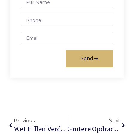
Send
Previous
Next
Wet Hillen Verdwijnt Sneller: Dit Betaal Je Extra Als Je Huis Hypotheekvrij Is
Grotere Opdrachten Binnenhalen Als Zzp’er? Samenwerken In Een Coöperatie Biedt Kansen