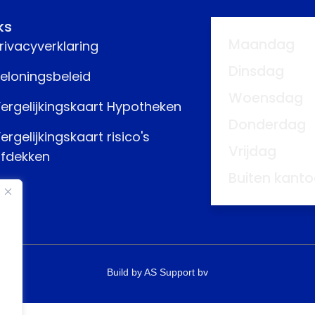
ks
Maandag
rivacyverklaring
Dinsdag
eloningsbeleid
Woensdag
ergelijkingskaart Hypotheken
Donderdag
ergelijkingskaart risico's
Vrijdag
fdekken
Buiten kanto
Build by AS Support bv