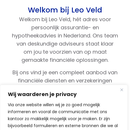
Welkom bij Leo Veld
Welkom bij Leo Veld, hét adres voor
persoonlijk assurantie- en
hypotheekadvies in Nederland. Ons team
van deskundige adviseurs staat klaar
om jou te voorzien van op maat
gemaakte financiële oplossingen.
Bij ons vind je een compleet aanbod van
financiële diensten en verzekeringen
onder één dak! Je krijgt van ons
Wij waarderen je privacy
doorlopende begeleiding, zodat je
slechts één vast aanspreekpunt hebt.
Via onze website willen wij je zo goed mogelijk
informeren en vooral de communicatie met ons
Leef Vrij Adviesbureau staat garant voor
kantoor zo makkelijk mogelijk voor je maken. Er zijn
een oplossing die het beste bij jouw
bijvoorbeeld formulieren en externe bronnen die we al
persoonlijke situatie op dit moment en