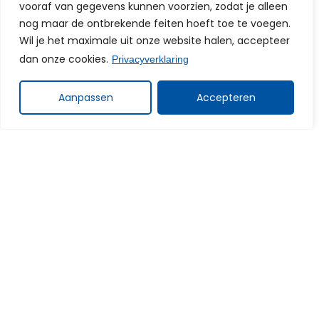
vooraf van gegevens kunnen voorzien, zodat je alleen
met de toekomst in gedachten past!
nog maar de ontbrekende feiten hoeft toe te voegen.
Wil je het maximale uit onze website halen, accepteer
Je bent van harte welkom op een van
dan onze cookies.
Privacyverklaring
onze kantoren, maar onze adviseurs
bezoeken je ook graag thuis of op je
Aanpassen
Accepteren
bedrijf. Neem gerust contact op voor
een vrijblijvende afspraak of
adviesgesprek.
We kijken ernaar uit je te ontmoeten,
namens het gehele team van Leo Veld.
Rik & Sabine
Hypotheek aanvraag