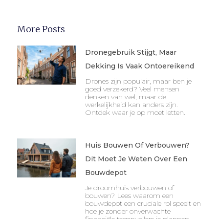
More Posts
Dronegebruik Stijgt, Maar
Dekking Is Vaak Ontoereikend
Drones zijn populair, maar ben je
goed verzekerd? Veel mensen
denken van wel, maar de
werkelijkheid kan anders zijn.
Ontdek waar je op moet letten.
Huis Bouwen Of Verbouwen?
Dit Moet Je Weten Over Een
Bouwdepot
Je droomhuis verbouwen of
bouwen? Lees waarom een
bouwdepot een cruciale rol speelt en
hoe je zonder onverwachte