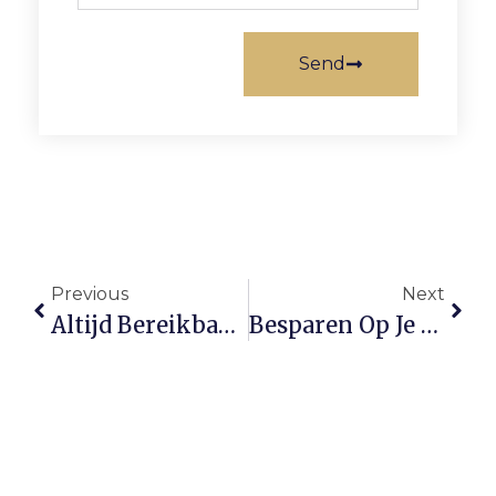
Send
Previous
Next
Altijd Bereikbaar Als Ondernemer? Zo Vind Je Weer Balans En Rust
Besparen Op Je Hypotheek? Zet In Op Een Beter Energielabel