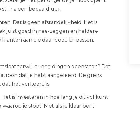
k, zodat je niet per ongeluk je inbox opent
p stil na een bepaald uur.
n. Dat is geen afstandelijkheid. Het is
aak juist goed in nee-zeggen en heldere
lanten aan die daar goed bij passen.
htslaat terwijl er nog dingen openstaan? Dat
n patroon dat je hebt aangeleerd. De grens
 dat het verkeerd is.
Het is investeren in hoe lang je dit vol kunt
aarop je stopt. Niet als je klaar bent.