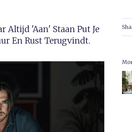
Sha
r Altijd 'aan' Staan Put Je
uur En Rust Terugvindt.
Mor