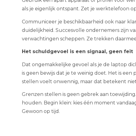
Gebruik een apart apparaat of profiel voor wer
als je eigenlijk ontspant. Zet je werktelefoon o
Communiceer je beschikbaarheid ook naar klante
duidelijkheid. Succesvolle ondernemers zijn v
verwachtingen scheppen. Ze trekken daarmee k
Het schuldgevoel is een signaal, geen feit
Dat ongemakkelijke gevoel als je de laptop dic
is geen bewijs dat je te weinig doet. Het is ee
stellen voelt onwennig, maar dat betekent niet
Grenzen stellen is geen gebrek aan toewijding. 
houden. Begin klein: kies één moment vandaag w
Gewoon op tijd.