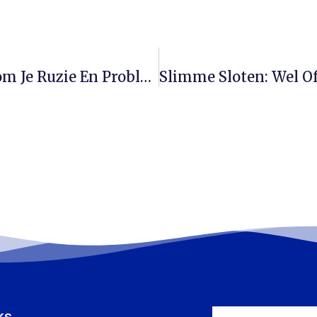
Familielening Op Papier: Zo Voorkom Je Ruzie En Problemen Met De Fiscus
ks