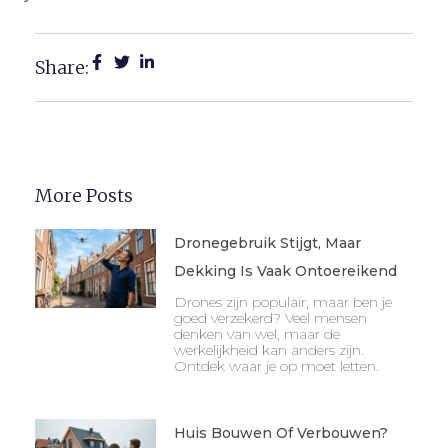
Share:
More Posts
Dronegebruik Stijgt, Maar
Dekking Is Vaak Ontoereikend
Drones zijn populair, maar ben je
goed verzekerd? Veel mensen
denken van wel, maar de
werkelijkheid kan anders zijn.
Ontdek waar je op moet letten.
Huis Bouwen Of Verbouwen?