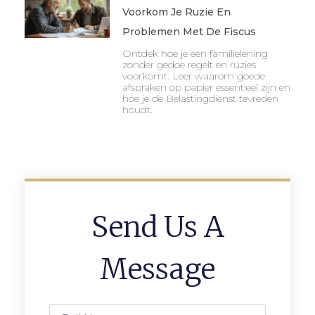
Voorkom Je Ruzie En
Problemen Met De Fiscus
Ontdek hoe je een familielening
zonder gedoe regelt en ruzies
voorkomt. Leer waarom goede
afspraken op papier essentieel zijn en
hoe je de Belastingdienst tevreden
houdt.
Send Us A
Message