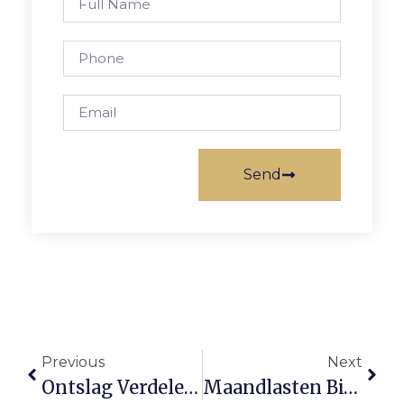
Send
Previous
Next
Ontslag Verdelen Over Leeftijdsgroepen: Zo Werkt Het Afspiegelingsbeginsel
Maandlasten Bij Een Koopwoning: Waar Je Allemaal Rekening Mee Moet Houden