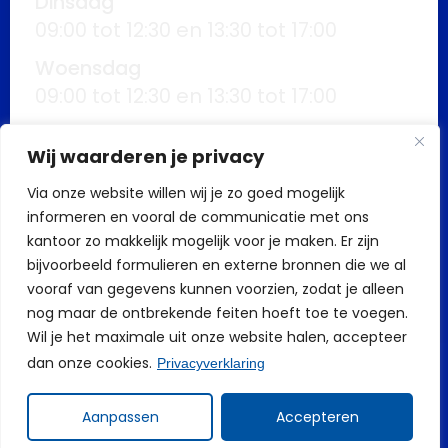
Dinsdag
09:00 tot 12:30 en 13:30 tot 17:00
Woensdag
09:00 tot 12:30 en 13:30 tot 17:00
Donderdag
Wij waarderen je privacy
09:00 tot 12:30 en 13:30 tot 17:00
Via onze website willen wij je zo goed mogelijk
Vrijdag
informeren en vooral de communicatie met ons
09:00 tot 12:30 en 13:30 tot 17:00
kantoor zo makkelijk mogelijk voor je maken. Er zijn
Buiten kantoortijden mogelijk op
bijvoorbeeld formulieren en externe bronnen die we al
vooraf van gegevens kunnen voorzien, zodat je alleen
afspraak
nog maar de ontbrekende feiten hoeft toe te voegen.
Wil je het maximale uit onze website halen, accepteer
dan onze cookies.
Privacyverklaring
Aanpassen
Accepteren
Build by AS Support bv