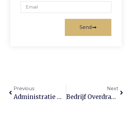
Send
Previous
Next
Administratie Kost Je Als Ondernemer Vaak 8 Uur Per Week, Zo Pak Je Tijd Terug
Bedrijf Overdragen Aan Je Kind? Begin Tien Jaar Eerder Met Plannen