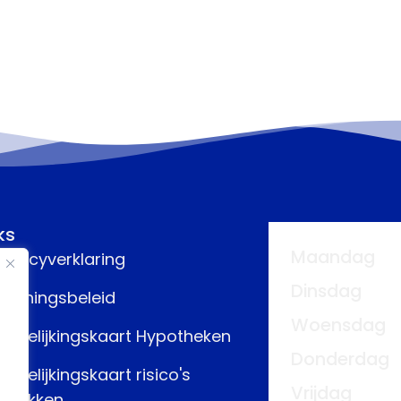
ks
Maandag
rivacyverklaring
Dinsdag
eloningsbeleid
Woensdag
ergelijkingskaart Hypotheken
Donderdag
ergelijkingskaart risico's
Vrijdag
fdekken