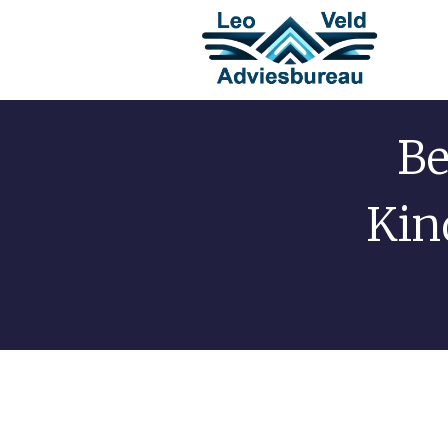
Be
Kin