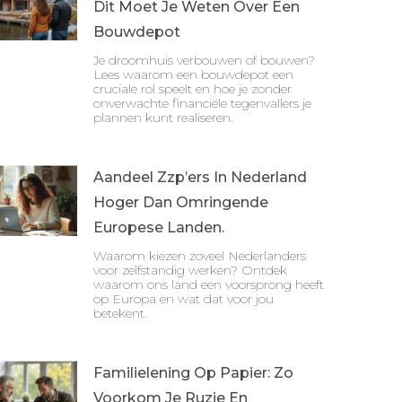
Dit Moet Je Weten Over Een
Bouwdepot
Je droomhuis verbouwen of bouwen?
Lees waarom een bouwdepot een
cruciale rol speelt en hoe je zonder
onverwachte financiële tegenvallers je
plannen kunt realiseren.
Aandeel Zzp’ers In Nederland
Hoger Dan Omringende
Europese Landen.
Waarom kiezen zoveel Nederlanders
voor zelfstandig werken? Ontdek
waarom ons land een voorsprong heeft
op Europa en wat dat voor jou
betekent.
Familielening Op Papier: Zo
Voorkom Je Ruzie En