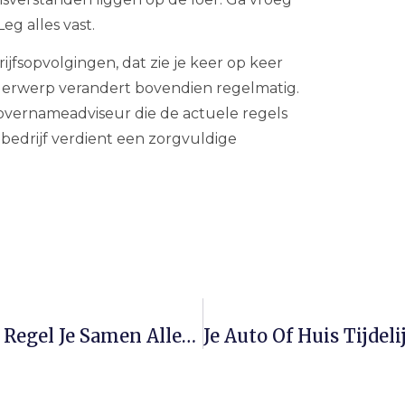
g alles vast.
ijfsopvolgingen, dat zie je keer op keer
nderwerp verandert bovendien regelmatig.
of overnameadviseur die de actuele regels
 bedrijf verdient een zorgvuldige
Praten Over Geld Met Je Ouders: Zo Regel Je Samen Alles Op Tijd