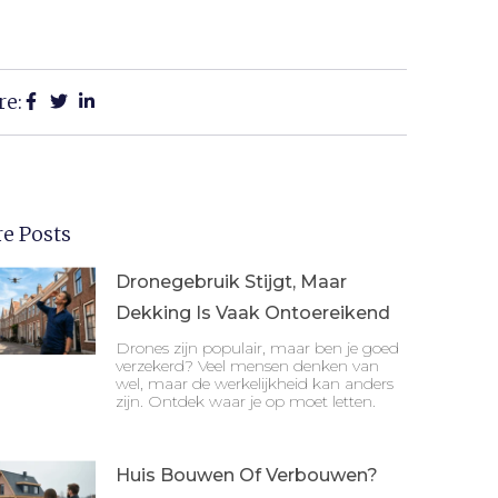
re:
e Posts
Dronegebruik Stijgt, Maar
Dekking Is Vaak Ontoereikend
Drones zijn populair, maar ben je goed
verzekerd? Veel mensen denken van
wel, maar de werkelijkheid kan anders
zijn. Ontdek waar je op moet letten.
Huis Bouwen Of Verbouwen?