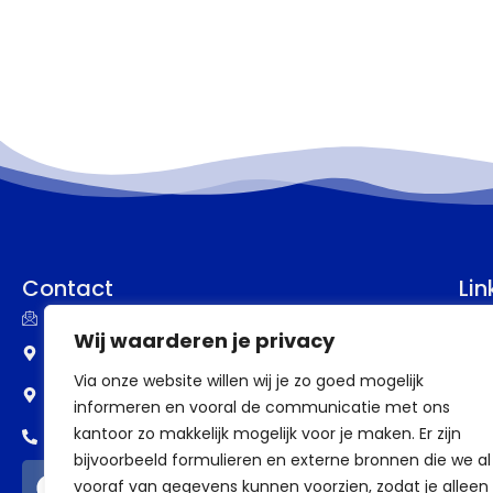
Contact
Lin
info@assupport.nl
P
Wij waarderen je privacy
Frankenstraat 77
B
Via onze website willen wij je zo goed mogelijk
6582 CW Heumen
informeren en vooral de communicatie met ons
V
kantoor zo makkelijk mogelijk voor je maken. Er zijn
0318 - 388 69 98
V
bijvoorbeeld formulieren en externe bronnen die we al
vooraf van gegevens kunnen voorzien, zodat je alleen
a