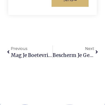
Previous
Next
Mag Je Boetevrij Aflossen Op Je Hypotheek?
Bescherm Je Gegevens: De Risico’s Van Je Legitimatiebewijs Op Vakantie