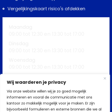
Vergelijkingskaart risico's afdekken
Maandag
09:00 tot 12:30 en 13:30 tot 17:00
Dinsdag
09:00 tot 12:30 en 13:30 tot 17:00
Woensdag
09:00 tot 12:30 en 13:30 tot 17:00
Donderdag
Wij waarderen je privacy
09:00 tot 12:30 en 13:30 tot 17:00
Via onze website willen wij je zo goed mogelijk
Vrijdag
informeren en vooral de communicatie met ons
09:00 tot 12:30 en 13:30 tot 17:00
kantoor zo makkelijk mogelijk voor je maken. Er zijn
Buiten kantoortijden mogelijk op
bijvoorbeeld formulieren en externe bronnen die we al