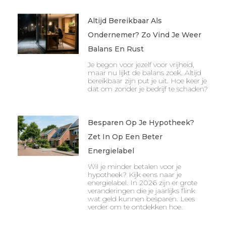
Altijd Bereikbaar Als
Ondernemer? Zo Vind Je Weer
Balans En Rust
Je begon voor jezelf voor vrijheid,
maar nu lijkt de balans zoek. Altijd
bereikbaar zijn put je uit. Hoe keer je
dat om zonder je bedrijf te schaden?
Besparen Op Je Hypotheek?
Zet In Op Een Beter
Energielabel
Wil je minder betalen voor je
hypotheek? Kijk eens naar je
energielabel. In 2026 zijn er grote
veranderingen die je jaarlijks flink
wat geld kunnen besparen. Lees
verder om te ontdekken hoe.