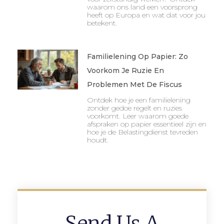
waarom ons land een voorsprong
heeft op Europa en wat dat voor jou
betekent.
Familielening Op Papier: Zo
Voorkom Je Ruzie En
Problemen Met De Fiscus
Ontdek hoe je een familielening
zonder gedoe regelt en ruzies
voorkomt. Leer waarom goede
afspraken op papier essentieel zijn en
hoe je de Belastingdienst tevreden
houdt.
Send Us A