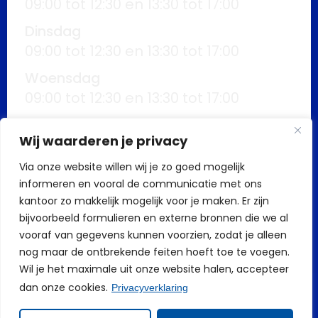
09:00 tot 12:30 en 13:30 tot 17:00
Dinsdag
09:00 tot 12:30 en 13:30 tot 17:00
Woensdag
09:00 tot 12:30 en 13:30 tot 17:00
Donderdag
Wij waarderen je privacy
09:00 tot 12:30 en 13:30 tot 17:00
Via onze website willen wij je zo goed mogelijk
Vrijdag
informeren en vooral de communicatie met ons
09:00 tot 12:30 en 13:30 tot 17:00
kantoor zo makkelijk mogelijk voor je maken. Er zijn
Buiten kantoortijden mogelijk op
bijvoorbeeld formulieren en externe bronnen die we al
vooraf van gegevens kunnen voorzien, zodat je alleen
afspraak
nog maar de ontbrekende feiten hoeft toe te voegen.
Wil je het maximale uit onze website halen, accepteer
dan onze cookies.
Privacyverklaring