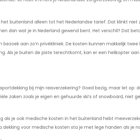
et buitenland alleen tot het Nederlandse tarief. Dat klinkt niet 
enen dan wat je in Nederland gewend bent. Het verschil? Dat betaal
bezoek aan zo’n privékliniek. De kosten kunnen makkelijk twee 
. Als je buiten de piste terechtkomt, kan er een helikopter aan
sportdekking bij mijn reisverzekering? Goed bezig, maar let op: d
iële zaken zoals je eigen en gehuurde ski’s of snowboard, niet 
dig als je ook medische kosten in het buitenland hebt meeverzeker
a dekking voor medische kosten sta je met lege handen als je na