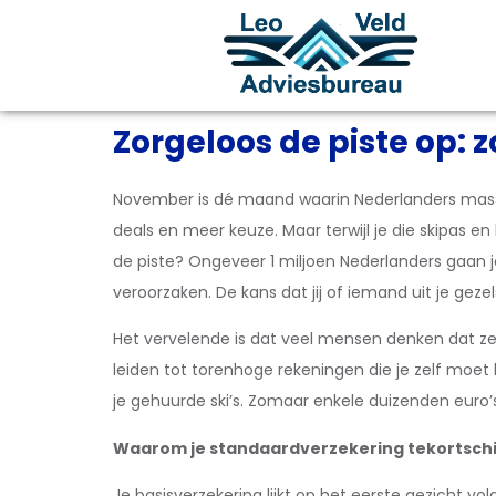
Zorgeloos de piste op: z
November is dé maand waarin Nederlanders massa
deals en meer keuze. Maar terwijl je die skipas en 
de piste? Ongeveer 1 miljoen Nederlanders gaan ja
veroorzaken. De kans dat jij of iemand uit je gezel
Het vervelende is dat veel mensen denken dat ze g
leiden tot torenhoge rekeningen die je zelf moet 
je gehuurde ski’s. Zomaar enkele duizenden euro’
Waarom je standaardverzekering tekortsch
Je basisverzekering lijkt op het eerste gezicht v