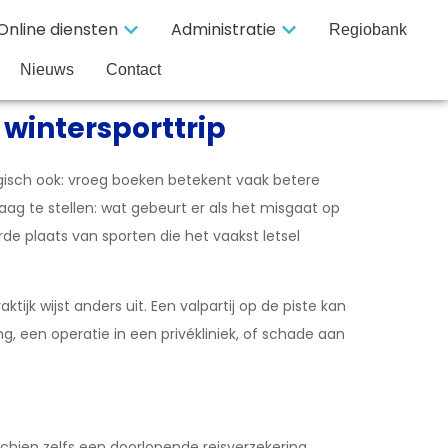
Online diensten
Administratie
Regiobank
Nieuws
Contact
 wintersporttrip
gisch ook: vroeg boeken betekent vaak betere
vraag te stellen: wat gebeurt er als het misgaat op
de plaats van sporten die het vaakst letsel
jk wijst anders uit. Een valpartij op de piste kan
g, een operatie in een privékliniek, of schade aan
schien zelfs een doorlopende reisverzekering.