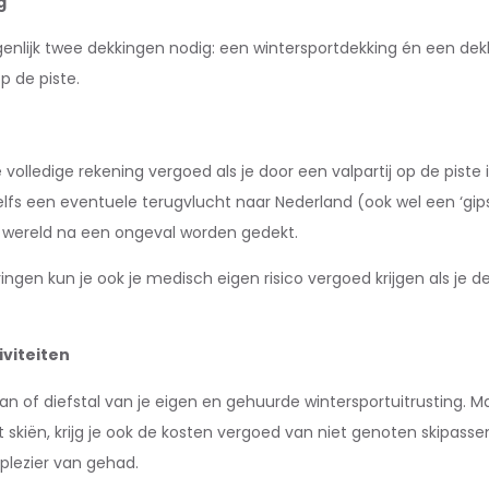
g
genlijk twee dekkingen nodig: een wintersportdekking én een dek
p de piste.
e volledige rekening vergoed als je door een valpartij op de pist
elfs een eventuele terugvlucht naar Nederland (ook wel een ‘gi
 wereld na een ongeval worden gedekt.
gen kun je ook je medisch eigen risico vergoed krijgen als je de
iviteiten
 of diefstal van je eigen en gehuurde wintersportuitrusting. Maar
kiën, krijg je ook de kosten vergoed van niet genoten skipassen
plezier van gehad.