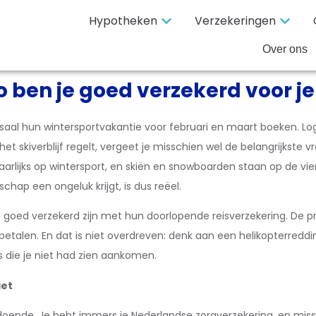
Hypotheken
Verzekeringen
Over ons
o ben je goed verzekerd voor je
al hun wintersportvakantie voor februari en maart boeken. Lo
het skiverblijf regelt, vergeet je misschien wel de belangrijkste 
arlijks op wintersport, en skiën en snowboarden staan op de vier
schap een ongeluk krijgt, is dus reëel.
oed verzekerd zijn met hun doorlopende reisverzekering. De prakti
betalen. En dat is niet overdreven: denk aan een helikopterreddin
s die je niet had zien aankomen.
iet
oldoende. Je hebt immers je Nederlandse zorgverzekering, en mis