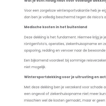
Wat je écht nodig hebt voor volledige dekkin
Voor een zorgeloze wintersportvakantie heb je ei
dan ben je volledig beschermd tegen de risico’s o
Medische kosten in het buitenland
Deze dekking is het fundament. Hiermee krijg je j
röntgenfoto’s, operaties, ziekenhuisopname en z
opsporing, redding en vervoer naar de bewoonde
Een bijkomend voordeel: bij sommige reisverzekerin
niet mogelijk.
Wintersportdekking voor je uitrusting en act
Met deze dekking ben je verzekerd voor schade aan
een ongeval of ziekenhuisopname niet meer kunt s
misschien wel de kosten gemaakt, maar er geen 