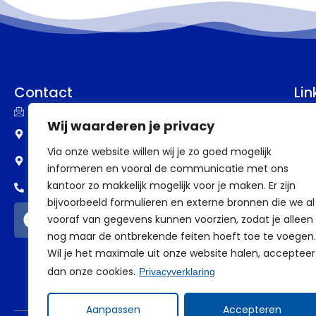
Contact
Lin
info@assupport.nl
P
Wij waarderen je privacy
Frankenstraat 77
B
Via onze website willen wij je zo goed mogelijk
6582 CW Heumen
informeren en vooral de communicatie met ons
V
kantoor zo makkelijk mogelijk voor je maken. Er zijn
0318 - 388 69 98
V
bijvoorbeeld formulieren en externe bronnen die we al
vooraf van gegevens kunnen voorzien, zodat je alleen
a
nog maar de ontbrekende feiten hoeft toe te voegen.
Wil je het maximale uit onze website halen, accepteer
dan onze cookies.
Privacyverklaring
Aanpassen
Accepteren