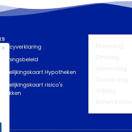
ks
Maandag
rivacyverklaring
Dinsdag
eloningsbeleid
Woensdag
ergelijkingskaart Hypotheken
Donderdag
ergelijkingskaart risico's
Vrijdag
fdekken
Buiten kanto