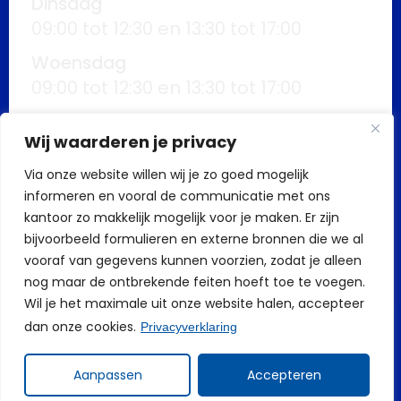
Dinsdag
09:00 tot 12:30 en 13:30 tot 17:00
Woensdag
09:00 tot 12:30 en 13:30 tot 17:00
Donderdag
Wij waarderen je privacy
09:00 tot 12:30 en 13:30 tot 17:00
Via onze website willen wij je zo goed mogelijk
Vrijdag
informeren en vooral de communicatie met ons
09:00 tot 12:30 en 13:30 tot 17:00
kantoor zo makkelijk mogelijk voor je maken. Er zijn
Buiten kantoortijden mogelijk op
bijvoorbeeld formulieren en externe bronnen die we al
vooraf van gegevens kunnen voorzien, zodat je alleen
afspraak
nog maar de ontbrekende feiten hoeft toe te voegen.
Wil je het maximale uit onze website halen, accepteer
dan onze cookies.
Privacyverklaring
Aanpassen
Accepteren
Build by AS Support bv