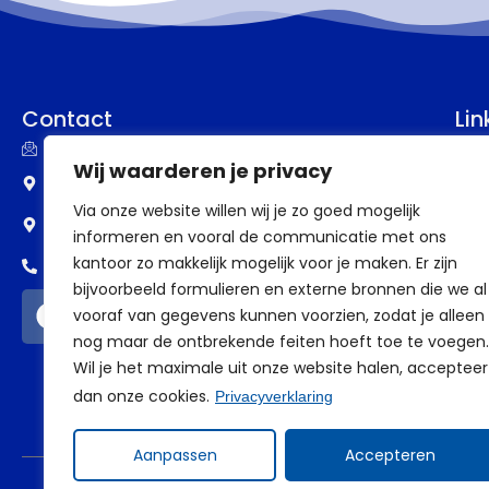
Contact
Lin
info@assupport.nl
P
Wij waarderen je privacy
Frankenstraat 77
B
Via onze website willen wij je zo goed mogelijk
6582 CW Heumen
informeren en vooral de communicatie met ons
V
kantoor zo makkelijk mogelijk voor je maken. Er zijn
0318 - 388 69 98
V
bijvoorbeeld formulieren en externe bronnen die we al
vooraf van gegevens kunnen voorzien, zodat je alleen
a
nog maar de ontbrekende feiten hoeft toe te voegen.
Wil je het maximale uit onze website halen, accepteer
dan onze cookies.
Privacyverklaring
Aanpassen
Accepteren