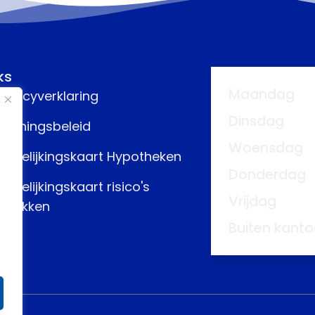
ks
Maandag
rivacyverklaring
Dinsdag
eloningsbeleid
Woensdag
ergelijkingskaart Hypotheken
Donderdag
ergelijkingskaart risico's
Vrijdag
fdekken
Buiten kanto