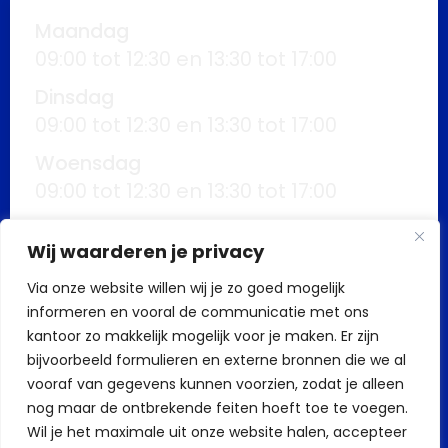
Maandag
09:00 tot 12:30 en 13:30 tot 17:00
Dinsdag
09:00 tot 12:30 en 13:30 tot 17:00
Woensdag
09:00 tot 12:30 en 13:30 tot 17:00
Donderdag
Wij waarderen je privacy
09:00 tot 12:30 en 13:30 tot 17:00
Via onze website willen wij je zo goed mogelijk
Vrijdag
informeren en vooral de communicatie met ons
09:00 tot 12:30 en 13:30 tot 17:00
kantoor zo makkelijk mogelijk voor je maken. Er zijn
Buiten kantoortijden mogelijk op
bijvoorbeeld formulieren en externe bronnen die we al
vooraf van gegevens kunnen voorzien, zodat je alleen
afspraak
nog maar de ontbrekende feiten hoeft toe te voegen.
Wil je het maximale uit onze website halen, accepteer