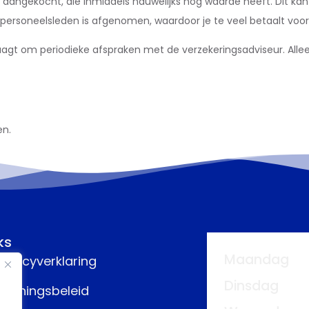
 aangekocht, die inmiddels nauwelijks nog waarde heeft. Dit ka
l personeelsleden is afgenomen, waardoor je te veel betaalt voo
aagt om periodieke afspraken met de verzekeringsadviseur. Allee
en.
ks
Maandag
rivacyverklaring
Dinsdag
eloningsbeleid