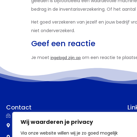
geleden is bijvoorbeeld een waardevolle machine
bedrag in de inventarisverzekering. Of het aanta
Het goed verzekeren van jezelf en jouw bedrijf vr
niet onderverzekerd.
Geef een reactie
Je moet
om een reactie te plaats
ingelogd zijn op
Contact
Lin
info@assupport.nl
P
Wij waarderen je privacy
Frankenstraat 77
B
Via onze website willen wij je zo goed mogelijk