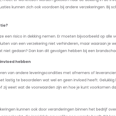
situaties kunnen zich ook voordoen bij andere verzekeringen. Bij
tie?
ze een risico in dekking nemen. Er moeten bijvoorbeeld op alle
sluiten van een verzekering niet verhinderen, maar waaraan je 
 dat niet gedaan? Dan kan dit gevolgen hebben bij een brandscha
 invloed hebben
en van andere leveringscondities met afnemers of leverancier
t lastig te beoordelen wat wel en geen invloed heeft. Gelukkig h
j of zij weet wat de voorwaarden zijn en hoe je kunt voorkomen da
zekeringen kunnen ook door veranderingen binnen het bedrijf ove