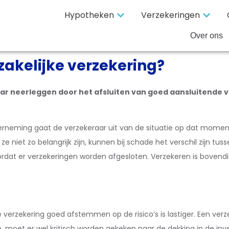
Hypotheken
Verzekeringen
Over ons
 zakelijke verzekering?
raar neerleggen door het afsluiten van goed aansluitende v
derneming gaat de verzekeraar uit van de situatie op dat momen
ze niet zo belangrijk zijn, kunnen bij schade het verschil zijn 
dat er verzekeringen worden afgesloten. Verzekeren is bovendien
e verzekering goed afstemmen op de risico’s is lastiger. Een verz
 moet er wel kritisch worden gekeken naar de dekking in de inv