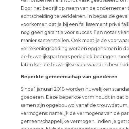
Aan ondernemers wordt vaak geadviseerd om 
Door het bedrijf op naam van de ondernemer t
echtscheiding te verkleinen. In bepaalde gev
voorkomen dat je bij een faillissement privé fai
nog geen garantie voor succes. Een notaris ka
manier samenstellen. Ook moet je de voorwa
verrekeningsbeding worden opgenomen in de 
de huwelijkspartners periodiek bedragen moe
laten kan de huwelijkse voorwaarden beschad
Beperkte gemeenschap van goederen
Sinds 1 januari 2018 worden huwelijken stand
goederen. Deze beperkte vorm houdt in dat be
samen zijn opgebouwd vanaf de trouwdatum. E
vermogens: namelijk de vermogens van de partn
gemeenschappelijke vermogen. Indien je get