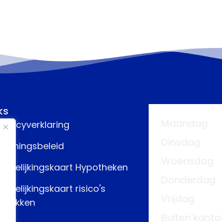
ks
Maandag
rivacyverklaring
Dinsdag
eloningsbeleid
Woensdag
ergelijkingskaart Hypotheken
Donderdag
ergelijkingskaart risico's
Vrijdag
fdekken
Buiten kanto