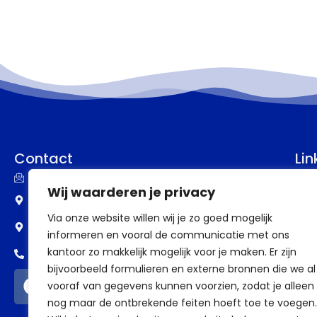
Contact
Lin
info@assupport.nl
P
Wij waarderen je privacy
Frankenstraat 77
B
Via onze website willen wij je zo goed mogelijk
6582 CW Heumen
informeren en vooral de communicatie met ons
V
kantoor zo makkelijk mogelijk voor je maken. Er zijn
0318 - 388 69 98
V
bijvoorbeeld formulieren en externe bronnen die we al
vooraf van gegevens kunnen voorzien, zodat je alleen
a
nog maar de ontbrekende feiten hoeft toe te voegen.