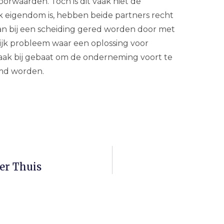
oorwaarden. Toch is dit vaak niet de
k eigendom is, hebben beide partners recht
n bij een scheiding gered worden door met
nlijk probleem waar een oplossing voor
vaak bij gebaat om de onderneming voort te
md worden.
er Thuis