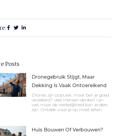
re:
e Posts
Dronegebruik Stijgt, Maar
Dekking Is Vaak Ontoereikend
Drones zijn populair, maar ben je goed
verzekerd? Veel mensen denken van
wel, maar de werkelijkheid kan anders
zijn. Ontdek waar je op moet letten.
Huis Bouwen Of Verbouwen?