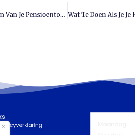
Begin Vandaag Nog Met Het Bouwen Van Je Pensioentoekomst
ks
Maandag
rivacyverklaring