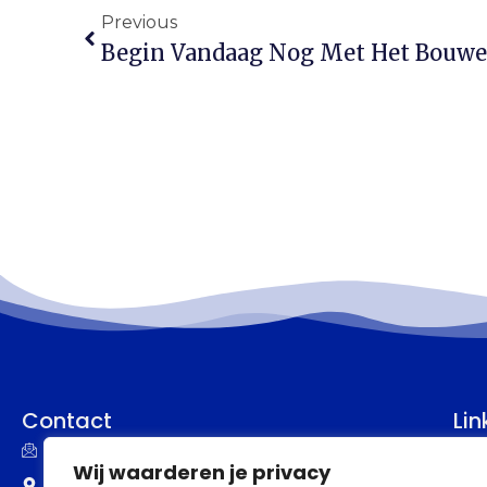
Previous
Contact
Lin
info@assupport.nl
P
Wij waarderen je privacy