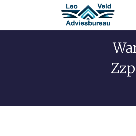
Wan
Zzp