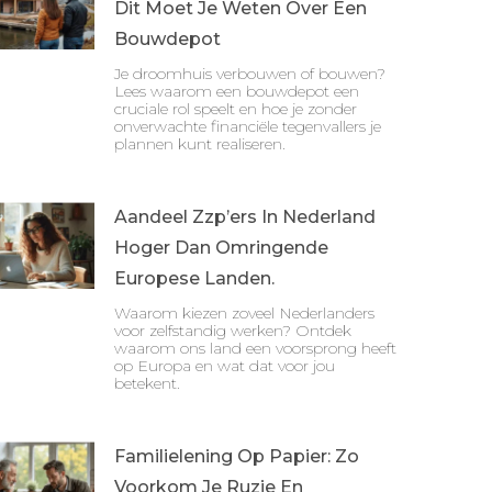
Dit Moet Je Weten Over Een
Bouwdepot
Je droomhuis verbouwen of bouwen?
Lees waarom een bouwdepot een
cruciale rol speelt en hoe je zonder
onverwachte financiële tegenvallers je
plannen kunt realiseren.
Aandeel Zzp’ers In Nederland
Hoger Dan Omringende
Europese Landen.
Waarom kiezen zoveel Nederlanders
voor zelfstandig werken? Ontdek
waarom ons land een voorsprong heeft
op Europa en wat dat voor jou
betekent.
Familielening Op Papier: Zo
Voorkom Je Ruzie En