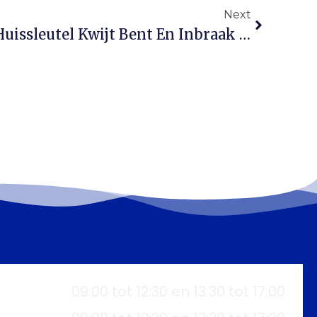
Next
Wat Te Doen Als Je Je Huissleutel Kwijt Bent En Inbraak Dreigt?
09:00 tot 12:30 en 13:30 tot 17:00