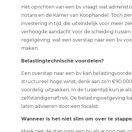
Het oprichten van een bv vraagt wat administrat
notaris en de Kamer van Koophandel. Toch zien 
investering in tijd, die uiteindelijk voor meer z
verhoogde aandacht voor de scheiding tussen 
regelgeving, wat een overstap naar een bv voo
maken.
Belastingtechnische voordelen?
Een overstap naar een bv kan belastingvoordelen
structureel hoge winst, denk aan zo’n €90.000 
voordelig uitpakken. In de tussentijd kun je al
zelfstandigenaftrek. De belastingwetgeving kan
laten adviseren door een fiscalist.
Wanneer is het niét slim om over te stapp
Maak niet de stap naar een bv als je nog niet 