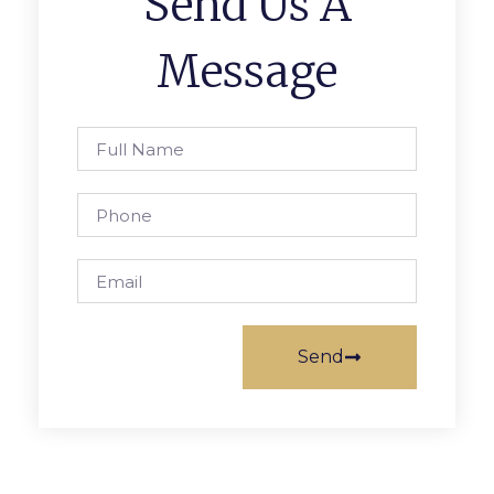
Send Us A
Message
Send