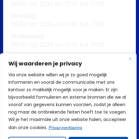
09:00 tot 12:30 en 13:30 tot 17:00
Dinsdag
09:00 tot 12:30 en 13:30 tot 17:00
Woensdag
09:00 tot 12:30 en 13:30 tot 17:00
Donderdag
Wij waarderen je privacy
09:00 tot 12:30 en 13:30 tot 17:00
Via onze website willen wij je zo goed mogelijk
Vrijdag
informeren en vooral de communicatie met ons
09:00 tot 12:30 en 13:30 tot 17:00
kantoor zo makkelijk mogelijk voor je maken. Er zijn
Buiten kantoortijden mogelijk op
bijvoorbeeld formulieren en externe bronnen die we al
vooraf van gegevens kunnen voorzien, zodat je alleen
afspraak
nog maar de ontbrekende feiten hoeft toe te voegen.
Wil je het maximale uit onze website halen, accepteer
dan onze cookies.
Privacyverklaring