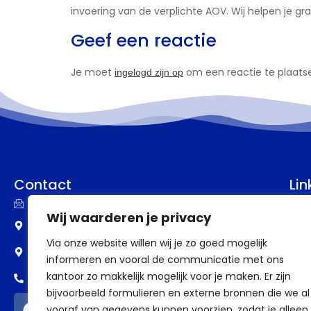
invoering van de verplichte AOV.
​ Wij helpen je gr
Geef een reactie
Je moet
om een reactie te plaats
ingelogd zijn op
Contact
Lin
info@assupport.nl
P
Wij waarderen je privacy
Frankenstraat 77
B
Via onze website willen wij je zo goed mogelijk
6582 CW Heumen
informeren en vooral de communicatie met ons
V
kantoor zo makkelijk mogelijk voor je maken. Er zijn
0318 - 388 69 98
V
bijvoorbeeld formulieren en externe bronnen die we al
vooraf van gegevens kunnen voorzien, zodat je alleen