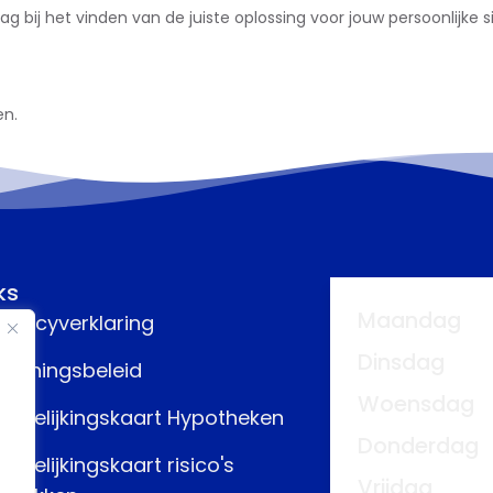
aag bij het vinden van de juiste oplossing voor jouw persoonlijke si
en.
ks
Maandag
rivacyverklaring
Dinsdag
eloningsbeleid
Woensdag
ergelijkingskaart Hypotheken
Donderdag
ergelijkingskaart risico's
Vrijdag