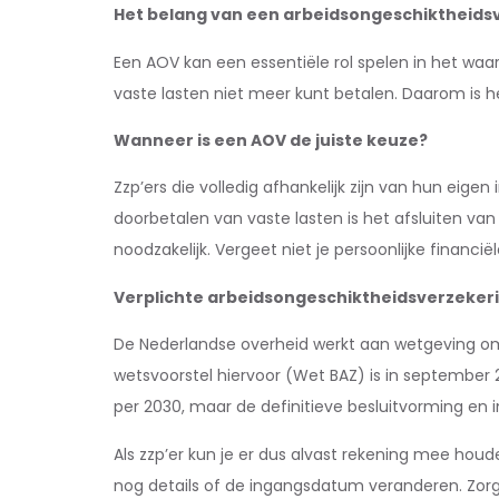
Het belang van een arbeidsongeschiktheids
Een AOV kan een essentiële rol spelen in het waarb
vaste lasten niet meer kunt betalen. Daarom is h
Wanneer is een AOV de juiste keuze?
Zzp’ers die volledig afhankelijk zijn van hun ei
doorbetalen van vaste lasten is het afsluiten van z
noodzakelijk. Vergeet niet je persoonlijke financi
Verplichte arbeidsongeschiktheidsverzekeri
De Nederlandse overheid werkt aan wetgeving om 
wetsvoorstel hiervoor (Wet BAZ) is in september 
per 2030, maar de definitieve besluitvorming en 
Als zzp’er kun je er dus alvast rekening mee hou
nog details of de ingangsdatum veranderen. Zorg d