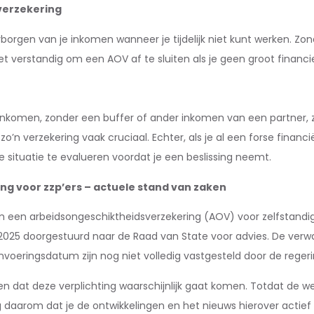
verzekering
orgen van je inkomen wanneer je tijdelijk niet kunt werken. Zond
et verstandig om een AOV af te sluiten als je geen groot financi
gen inkomen, zonder een buffer of ander inkomen van een partne
o’n verzekering vaak cruciaal. Echter, als je al een forse financië
ële situatie te evalueren voordat je een beslissing neemt.
ng voor zzp’ers – actuele stand van zaken
een arbeidsongeschiktheidsverzekering (AOV) voor zelfstandigen
2025 doorgestuurd naar de Raad van State voor advies. De verwa
invoeringsdatum zijn nog niet volledig vastgesteld door de reger
den dat deze verplichting waarschijnlijk gaat komen. Totdat de w
aarom dat je de ontwikkelingen en het nieuws hierover actief bli