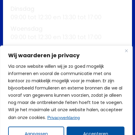
Dinsdag
09:00 tot 12:30 en 13:30 tot 17:00
Woensdag
09:00 tot 12:30 en 13:30 tot 17:00
Donderdag
Wij waarderen je privacy
09:00 tot 12:30 en 13:30 tot 17:00
Via onze website willen wij je zo goed mogelijk
Vrijdag
informeren en vooral de communicatie met ons
09:00 tot 12:30 en 13:30 tot 17:00
kantoor zo makkelijk mogelijk voor je maken. Er zijn
Buiten kantoortijden mogelijk op
bijvoorbeeld formulieren en externe bronnen die we al
vooraf van gegevens kunnen voorzien, zodat je alleen
afspraak
nog maar de ontbrekende feiten hoeft toe te voegen.
Wil je het maximale uit onze website halen, accepteer
dan onze cookies.
Privacyverklaring
Aanpassen
Accepteren
Build by AS Support bv