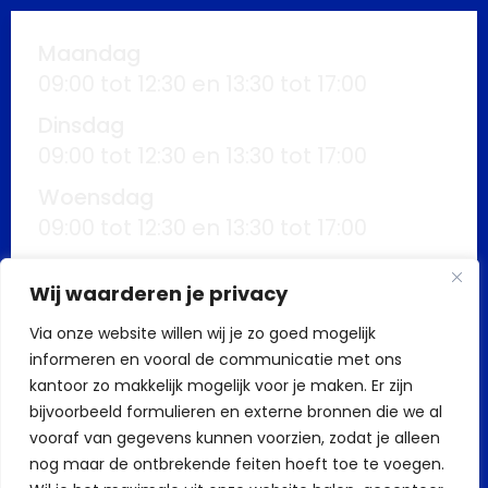
Maandag
09:00 tot 12:30 en 13:30 tot 17:00
Dinsdag
09:00 tot 12:30 en 13:30 tot 17:00
Woensdag
09:00 tot 12:30 en 13:30 tot 17:00
Donderdag
Wij waarderen je privacy
09:00 tot 12:30 en 13:30 tot 17:00
Via onze website willen wij je zo goed mogelijk
Vrijdag
informeren en vooral de communicatie met ons
09:00 tot 12:30 en 13:30 tot 17:00
kantoor zo makkelijk mogelijk voor je maken. Er zijn
Buiten kantoortijden mogelijk op
bijvoorbeeld formulieren en externe bronnen die we al
vooraf van gegevens kunnen voorzien, zodat je alleen
afspraak
nog maar de ontbrekende feiten hoeft toe te voegen.