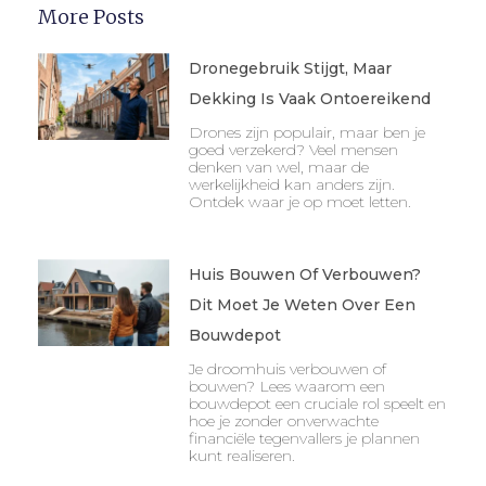
More Posts
Dronegebruik Stijgt, Maar
Dekking Is Vaak Ontoereikend
Drones zijn populair, maar ben je
goed verzekerd? Veel mensen
denken van wel, maar de
werkelijkheid kan anders zijn.
Ontdek waar je op moet letten.
Huis Bouwen Of Verbouwen?
Dit Moet Je Weten Over Een
Bouwdepot
Je droomhuis verbouwen of
bouwen? Lees waarom een
bouwdepot een cruciale rol speelt en
hoe je zonder onverwachte
financiële tegenvallers je plannen
kunt realiseren.