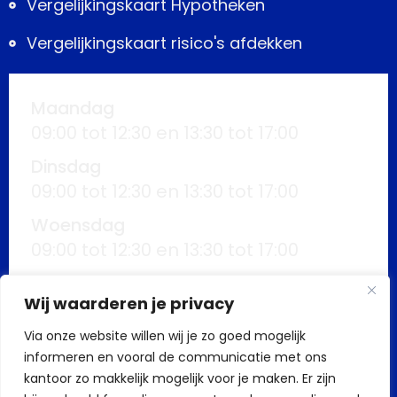
Vergelijkingskaart Hypotheken
Vergelijkingskaart risico's afdekken
Maandag
09:00 tot 12:30 en 13:30 tot 17:00
Dinsdag
09:00 tot 12:30 en 13:30 tot 17:00
Woensdag
09:00 tot 12:30 en 13:30 tot 17:00
Donderdag
Wij waarderen je privacy
09:00 tot 12:30 en 13:30 tot 17:00
Via onze website willen wij je zo goed mogelijk
Vrijdag
informeren en vooral de communicatie met ons
09:00 tot 12:30 en 13:30 tot 17:00
kantoor zo makkelijk mogelijk voor je maken. Er zijn