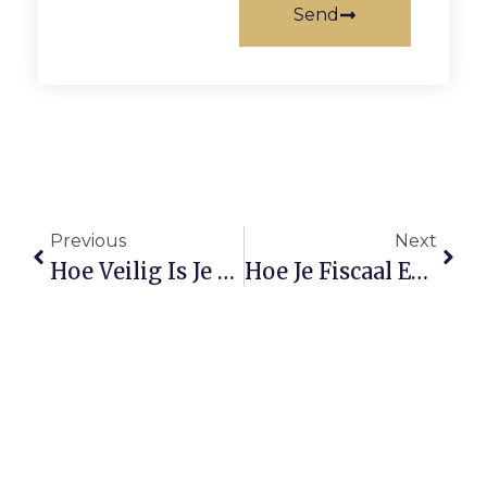
Send
Previous
Next
Hoe Veilig Is Je Contante Geld? Ontdek De Inboedelverzekering Feiten
Hoe Je Fiscaal En Juridisch Slim Samenwerkt Met Je Partner In De Onderneming