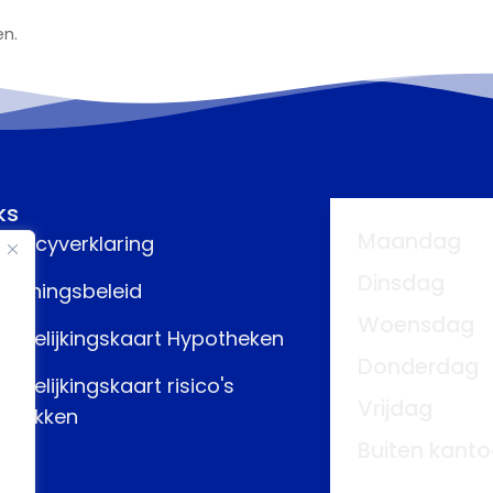
en.
ks
Maandag
rivacyverklaring
Dinsdag
eloningsbeleid
Woensdag
ergelijkingskaart Hypotheken
Donderdag
ergelijkingskaart risico's
Vrijdag
fdekken
Buiten kanto