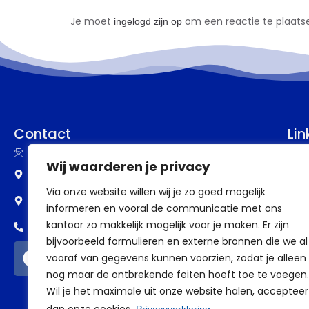
Je moet
om een reactie te plaats
ingelogd zijn op
Contact
Lin
info@assupport.nl
P
Wij waarderen je privacy
Frankenstraat 77
B
Via onze website willen wij je zo goed mogelijk
6582 CW Heumen
informeren en vooral de communicatie met ons
V
kantoor zo makkelijk mogelijk voor je maken. Er zijn
0318 - 388 69 98
V
bijvoorbeeld formulieren en externe bronnen die we al
vooraf van gegevens kunnen voorzien, zodat je alleen
a
nog maar de ontbrekende feiten hoeft toe te voegen.
Wil je het maximale uit onze website halen, accepteer