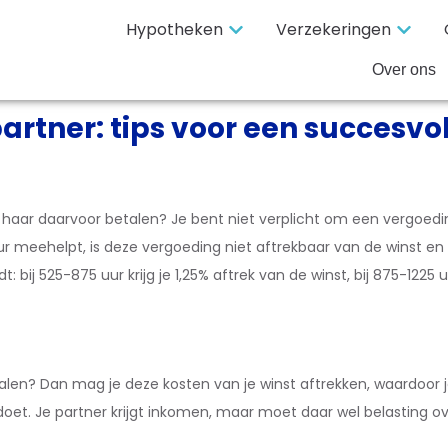
Hypotheken
Verzekeringen
Over ons
rtner: tips voor een succesv
f haar daarvoor betalen? Je bent niet verplicht om een vergoedin
uur meehelpt, is deze vergoeding niet aftrekbaar van de winst en n
ij 525-875 uur krijg je 1,25% aftrek van de winst, bij 875-1225 uu
talen? Dan mag je deze kosten van je winst aftrekken, waardoor j
 doet. Je partner krijgt inkomen, maar moet daar wel belasting o