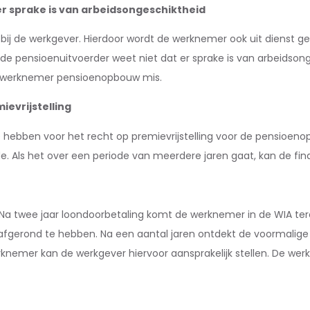
r sprake is van arbeidsongeschiktheid
 bij de werkgever. Hierdoor wordt de werknemer ook uit dienst g
de pensioenuitvoerder weet niet dat er sprake is van arbeidsong
e werknemer pensioenopbouw mis.
ievrijstelling
e hebben voor het recht op premievrijstelling voor de pensioe
de. Als het over een periode van meerdere jaren gaat, kan de fi
 Na twee jaar loondoorbetaling komt de werknemer in de WIA te
fgerond te hebben. Na een aantal jaren ontdekt de voormalige w
erknemer kan de werkgever hiervoor aansprakelijk stellen. De 