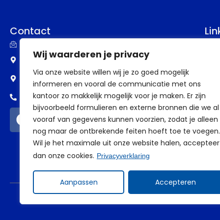
Contact
Lin
info@assupport.nl
P
Wij waarderen je privacy
Frankenstraat 77
B
Via onze website willen wij je zo goed mogelijk
6582 CW Heumen
informeren en vooral de communicatie met ons
V
kantoor zo makkelijk mogelijk voor je maken. Er zijn
0318 - 388 69 98
V
bijvoorbeeld formulieren en externe bronnen die we al
vooraf van gegevens kunnen voorzien, zodat je alleen
a
nog maar de ontbrekende feiten hoeft toe te voegen.
Wil je het maximale uit onze website halen, accepteer
dan onze cookies.
Privacyverklaring
Aanpassen
Accepteren