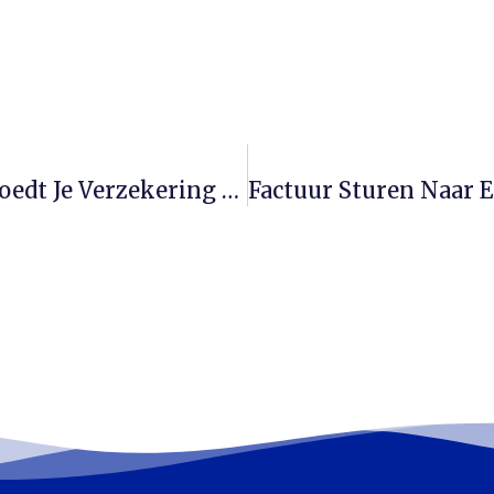
Koffie Op Je Laptop Thuis? Dit Vergoedt Je Verzekering Wel En Niet