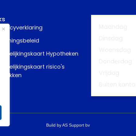
ks
Maandag
rivacyverklaring
Dinsdag
eloningsbeleid
Woensdag
ergelijkingskaart Hypotheken
Donderdag
ergelijkingskaart risico's
Vrijdag
fdekken
Buiten kanto
Build by AS Support bv