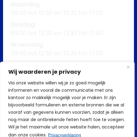
Maandag
09:00 tot 12:30 en 13:30 tot 17:00
Dinsdag
09:00 tot 12:30 en 13:30 tot 17:00
Woensdag
09:00 tot 12:30 en 13:30 tot 17:00
Donderdag
Wij waarderen je privacy
09:00 tot 12:30 en 13:30 tot 17:00
Via onze website willen wij je zo goed mogelijk
Vrijdag
informeren en vooral de communicatie met ons
09:00 tot 12:30 en 13:30 tot 17:00
kantoor zo makkelijk mogelijk voor je maken. Er zijn
Buiten kantoortijden mogelijk op
bijvoorbeeld formulieren en externe bronnen die we al
vooraf van gegevens kunnen voorzien, zodat je alleen
afspraak
nog maar de ontbrekende feiten hoeft toe te voegen.
Wil je het maximale uit onze website halen, accepteer
dan onze cookies.
Privacyverklaring