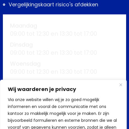
Vergelijkingskaart risico's afdekken
Maandag
09:00 tot 12:30 en 13:30 tot 17:00
Dinsdag
09:00 tot 12:30 en 13:30 tot 17:00
Woensdag
09:00 tot 12:30 en 13:30 tot 17:00
Donderdag
Wij waarderen je privacy
09:00 tot 12:30 en 13:30 tot 17:00
Via onze website willen wij je zo goed mogelijk
Vrijdag
informeren en vooral de communicatie met ons
09:00 tot 12:30 en 13:30 tot 17:00
kantoor zo makkelijk mogelijk voor je maken. Er zijn
Buiten kantoortijden mogelijk op
bijvoorbeeld formulieren en externe bronnen die we al
vooraf van gegevens kunnen voorzien, zodat je alleen
afspraak