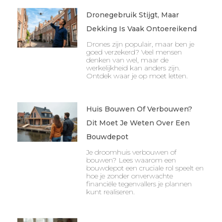
Dronegebruik Stijgt, Maar
Dekking Is Vaak Ontoereikend
Drones zijn populair, maar ben je
goed verzekerd? Veel mensen
denken van wel, maar de
werkelijkheid kan anders zijn.
Ontdek waar je op moet letten.
Huis Bouwen Of Verbouwen?
Dit Moet Je Weten Over Een
Bouwdepot
Je droomhuis verbouwen of
bouwen? Lees waarom een
bouwdepot een cruciale rol speelt en
hoe je zonder onverwachte
financiële tegenvallers je plannen
kunt realiseren.