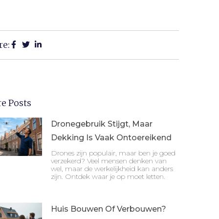
re:
e Posts
Dronegebruik Stijgt, Maar
Dekking Is Vaak Ontoereikend
Drones zijn populair, maar ben je goed
verzekerd? Veel mensen denken van
wel, maar de werkelijkheid kan anders
zijn. Ontdek waar je op moet letten.
Huis Bouwen Of Verbouwen?