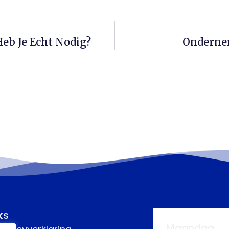
eb Je Echt Nodig?
Ondernem
ks
Maandag