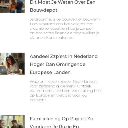
Dit Moet Je Weten Over Een
Bouwdepot
Je droomhuis verbouwen of bouwen?
Lees waarom een bouwdepot een
cruciale rol speelt en hoe je zonder
onverwachte financiële tegenvallers je
plannen kunt realiseren.
Aandeel Zzp’ers In Nederland
Hoger Dan Omringende
Europese Landen.
Waarom kiezen zoveel Nederlanders
voor zelfstandig werken? Ontdek
waarom ons land een voorsprong heeft
op Europa en wat dat voor jou
betekent.
Familielening Op Papier: Zo
Voorkom Je Ruzie En