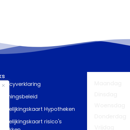
ks
Maandag
rivacyverklaring
Dinsdag
eloningsbeleid
Woensdag
ergelijkingskaart Hypotheken
Donderdag
ergelijkingskaart risico's
Vrijdag
fdekken