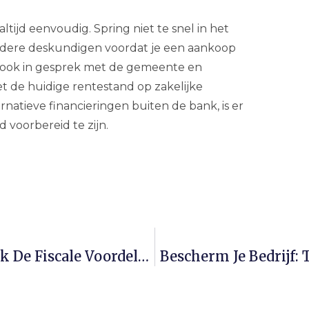
tijd eenvoudig. Spring niet te snel in het
erdere deskundigen voordat je een aankoop
ga ook in gesprek met de gemeente en
et de huidige rentestand op zakelijke
atieve financieringen buiten de bank, is er
d voorbereid te zijn.
Lease Je Bedrijfsauto Slim En Ontdek De Fiscale Voordelen Voor Jou
Bescherm Je Bedrijf: 