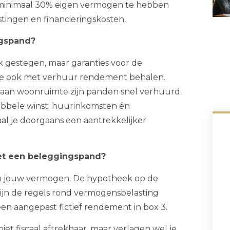
 minimaal 30% eigen vermogen te hebben
stingen en financieringskosten.
gspand?
nk gestegen, maar garanties voor de
n je ook met verhuur rendement behalen.
t aan woonruimte zijn panden snel verhuurd.
 dubbele winst: huurinkomsten én
aal je doorgaans een aantrekkelijker
et een beleggingspand?
in jouw vermogen. De hypotheek op de
ijn de regels rond vermogensbelasting
een aangepast fictief rendement in box 3.
iet fiscaal aftrekbaar, maar verlagen wel je