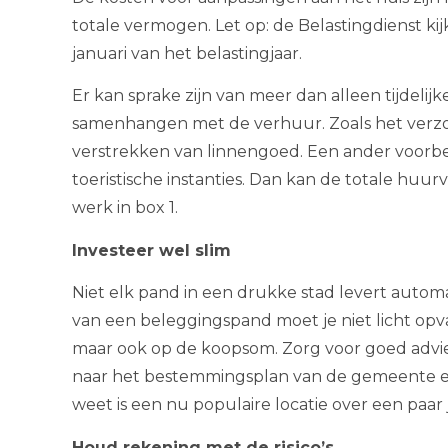
totale vermogen. Let op: de Belastingdienst ki
januari van het belastingjaar.
Er kan sprake zijn van meer dan alleen tijdelij
samenhangen met de verhuur. Zoals het verzor
verstrekken van linnengoed. Een ander voorb
toeristische instanties. Dan kan de totale huurv
werk in box 1.
Investeer wel slim
Niet elk pand in een drukke stad levert auto
van een beleggingspand moet je niet licht opva
maar ook op de koopsom. Zorg voor goed advies
naar het bestemmingsplan van de gemeente e
weet is een nu populaire locatie over een paar 
Houd rekening met de risico’s