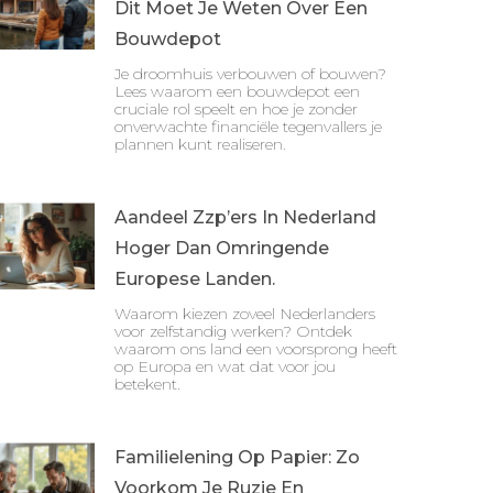
Dit Moet Je Weten Over Een
Bouwdepot
Je droomhuis verbouwen of bouwen?
Lees waarom een bouwdepot een
cruciale rol speelt en hoe je zonder
onverwachte financiële tegenvallers je
plannen kunt realiseren.
Aandeel Zzp’ers In Nederland
Hoger Dan Omringende
Europese Landen.
Waarom kiezen zoveel Nederlanders
voor zelfstandig werken? Ontdek
waarom ons land een voorsprong heeft
op Europa en wat dat voor jou
betekent.
Familielening Op Papier: Zo
Voorkom Je Ruzie En