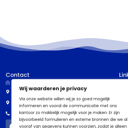
Contact
Lin
info@assupport.nl
P
Wij waarderen je privacy
Frankenstraat 77
B
Via onze website willen wij je zo goed mogelijk
6582 CW Heumen
informeren en vooral de communicatie met ons
V
kantoor zo makkelijk mogelijk voor je maken. Er zijn
0318 - 388 69 98
V
bijvoorbeeld formulieren en externe bronnen die we al
vooraf van gegevens kunnen voorzien, zodat je alleen
a