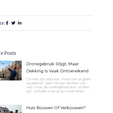
re:
e Posts
Dronegebruik Stijgt, Maar
Dekking Is Vaak Ontoereikend
Drones zijn populair, maar ben je goed
verzekerd? Veel mensen denken van
wel, maar de werkelijkheid kan anders
zijn. Ontdek waar je op moet letten.
Huis Bouwen Of Verbouwen?