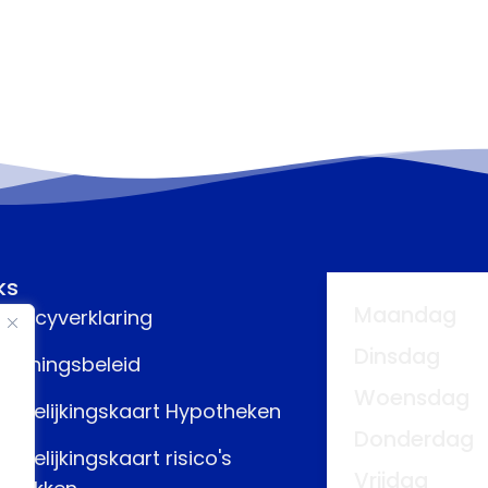
ks
Maandag
rivacyverklaring
Dinsdag
eloningsbeleid
Woensdag
ergelijkingskaart Hypotheken
Donderdag
ergelijkingskaart risico's
Vrijdag