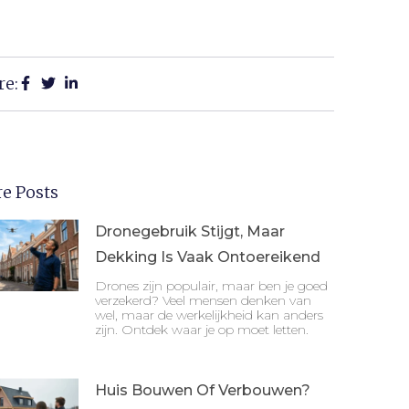
re:
e Posts
Dronegebruik Stijgt, Maar
Dekking Is Vaak Ontoereikend
Drones zijn populair, maar ben je goed
verzekerd? Veel mensen denken van
wel, maar de werkelijkheid kan anders
zijn. Ontdek waar je op moet letten.
Huis Bouwen Of Verbouwen?