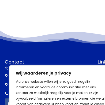
Contact
Lin
info@assupport.nl
P
Wij waarderen je privacy
Frankenstraat 77
B
Via onze website willen wij je zo goed mogelijk
6582 CW Heumen
informeren en vooral de communicatie met ons
V
kantoor zo makkelijk mogelijk voor je maken. Er zijn
0318 - 388 69 98
V
bijvoorbeeld formulieren en externe bronnen die we al
vooraf van gegevens kunnen voorzien, zodat je alleen