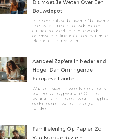
Dit Moet Je Weten Over Een
Bouwdepot
Je droomhuis verbouwen of bouwen?
Lees waarom een bouwdepot een
cruciale rol speelt en hoe je zonder
onverwachte financiële tegenvallers je
plannen kunt realiseren.
Aandeel Zzp’ers In Nederland
Hoger Dan Omringende
Europese Landen.
Waarom kiezen zoveel Nederlanders
voor zelfstandig werken? Ontdek
waarom ons land een voorsprong heeft
op Europa en wat dat voor jou
betekent.
Familielening Op Papier: Zo
Voorkom Je Ruzie En