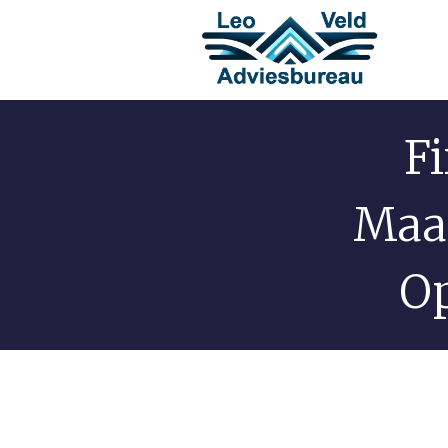
Fi
Maan
O