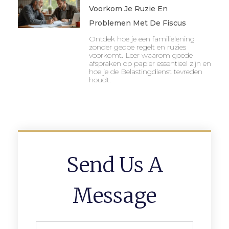
Voorkom Je Ruzie En
Problemen Met De Fiscus
Ontdek hoe je een familielening
zonder gedoe regelt en ruzies
voorkomt. Leer waarom goede
afspraken op papier essentieel zijn en
hoe je de Belastingdienst tevreden
houdt.
Send Us A
Message