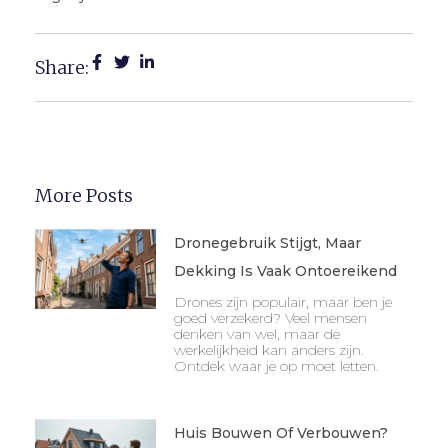
Share:
More Posts
Dronegebruik Stijgt, Maar
Dekking Is Vaak Ontoereikend
Drones zijn populair, maar ben je
goed verzekerd? Veel mensen
denken van wel, maar de
werkelijkheid kan anders zijn.
Ontdek waar je op moet letten.
Huis Bouwen Of Verbouwen?