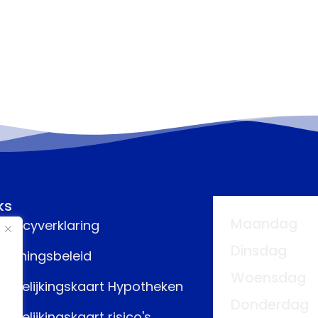
ks
Maandag
rivacyverklaring
Dinsdag
eloningsbeleid
Woensdag
ergelijkingskaart Hypotheken
Donderdag
ergelijkingskaart risico's