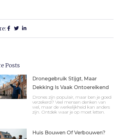
re:
e Posts
Dronegebruik Stijgt, Maar
Dekking Is Vaak Ontoereikend
Drones zijn populair, maar ben je goed
verzekerd? Veel mensen denken van
wel, maar de werkelijkheid kan anders
zijn. Ontdek waar je op moet letten.
Huis Bouwen Of Verbouwen?