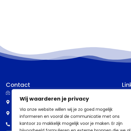
Contact
Lin
info@assupport.nl
P
Wij waarderen je privacy
Frankenstraat 77
B
Via onze website willen wij je zo goed mogelijk
6582 CW Heumen
informeren en vooral de communicatie met ons
V
kantoor zo makkelijk mogelijk voor je maken. Er zijn
0318 - 388 69 98
V
bijvoorbeeld formulieren en externe bronnen die we al