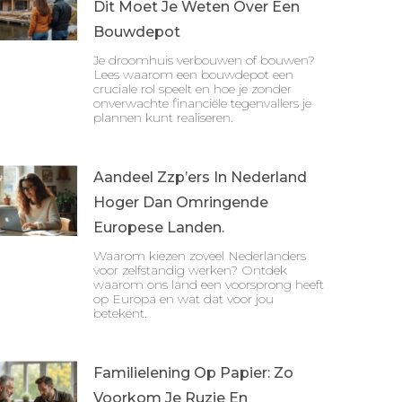
Dit Moet Je Weten Over Een
Bouwdepot
Je droomhuis verbouwen of bouwen?
Lees waarom een bouwdepot een
cruciale rol speelt en hoe je zonder
onverwachte financiële tegenvallers je
plannen kunt realiseren.
Aandeel Zzp’ers In Nederland
Hoger Dan Omringende
Europese Landen.
Waarom kiezen zoveel Nederlanders
voor zelfstandig werken? Ontdek
waarom ons land een voorsprong heeft
op Europa en wat dat voor jou
betekent.
Familielening Op Papier: Zo
Voorkom Je Ruzie En