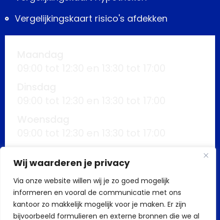
Vergelijkingskaart risico's afdekken
Maandag
09:00 tot 12:30 en 13:30 tot 17:00
Dinsdag
09:00 tot 12:30 en 13:30 tot 17:00
Woensdag
09:00 tot 12:30 en 13:30 tot 17:00
Donderdag
Wij waarderen je privacy
09:00 tot 12:30 en 13:30 tot 17:00
Via onze website willen wij je zo goed mogelijk
Vrijdag
informeren en vooral de communicatie met ons
09:00 tot 12:30 en 13:30 tot 17:00
kantoor zo makkelijk mogelijk voor je maken. Er zijn
Buiten kantoortijden mogelijk op
bijvoorbeeld formulieren en externe bronnen die we al