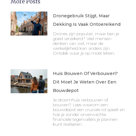
More Posts
Dronegebruik Stijgt, Maar
Dekking Is Vaak Ontoereikend
Drones zijn populair, maar ben je
goed verzekerd? Veel mensen
denken van wel, maar de
werkelijkheid kan anders zijn.
Ontdek waar je op moet letten.
Huis Bouwen Of Verbouwen?
Dit Moet Je Weten Over Een
Bouwdepot
Je droomhuis verbouwen of
bouwen? Lees waarom een
bouwdepot een cruciale rol speelt en
hoe je zonder onverwachte
financiële tegenvallers je plannen
kunt realiseren.